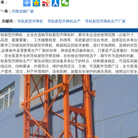
分享：
下一条：
升降货梯厂家
关键词：
导轨新型升降机
导轨新型升降机生产
导轨新型升降机生产厂家
产品介绍
导轨新型升降机，企业在选购导轨新型升降机时，要对本企业的使用范围（台面尺寸、
高高度、载重重量）、工作频繁程度、利用率、等因素进行综合考虑，选择适合本单位
用要求工作级别的导轨新型升降机。根据拟定的技术参数，进行市场调研。选择的供货
家,必要条件是需要看生产厂家的信誉，再就是售后服务能力。只要是产品质量好，性
好，安全装置齐全的导轨新型升降货梯，在价格合理的情况下，都可作为选择的对象。
导轨新型升降机生产厂家告诉我们其设备具有以下的特点，结构紧凑稳定，可适应高频
连续运转。结构紧凑，外观简洁，维护使用灵活、方便。可选配件范围广泛，全方面满
客户需求。清洁，利于环境维护。设有防附，超载安全保护的液压系统，保障运行安全