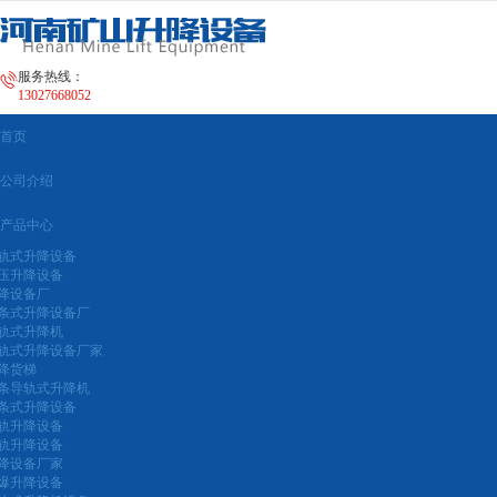
很遗憾，因您的浏览器版本过低导致无法获得最佳浏览体验，推荐下载安装谷歌浏览器！
服务热线：
13027668052
首页
公司介绍
产品中心
轨式升降设备
压升降设备
降设备厂
条式升降设备厂
轨式升降机
轨式升降设备厂家
降货梯
条导轨式升降机
条式升降设备
轨升降设备
轨升降设备
降设备厂家
爆升降设备