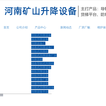
很遗憾，因您的浏览器版本过低导致
首页
公司介绍
产品中心
新闻动态
厂房厂貌
维护保
导轨式升降设备
液压升降设备
升降设备厂
链条式升降设备厂
导轨式升降机
导轨式升降设备厂家
升降货梯
链条导轨式升降机
链条式升降设备
单轨升降设备
导轨升降设备
升降设备厂家
防爆升降设备
导轨式升降机设备
升降设备平台