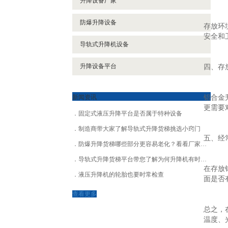
升降设备厂家
防爆升降设备
存放环
安全和
导轨式升降机设备
升降设备平台
四、存
新闻资讯
铝合金
更需要
固定式液压升降平台是否属于特种设备
制造商带大家了解导轨式升降货梯挑选小窍门
五、经
防爆升降货梯哪些部分更容易老化？看看厂家怎么说
导轨式升降货梯平台带您了解为何升降机有时升不起来
在存放
液压升降机的轮胎也要时常检查
面是否
查看更多
总之，
温度、