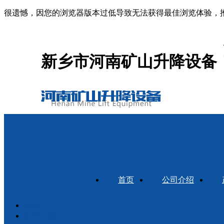
很遗憾，因您的浏览器版本过低导致无法获得最佳浏览体验，
新乡市河南矿山升降设备
首页
公司介绍
首页
公司介绍