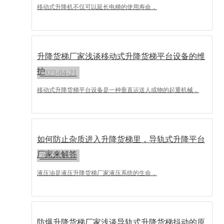
移动式升降机不仅可以延长电梯的使用寿命，
升降货梯厂家浅谈移动式升降货梯平台设备的维
护
2023-04-21
移动式升降货梯平台设备是一种垂直运送人或物的起重机械，
如何防止杂质进入升降货梯里，导轨式升降平台
厂家来解答
2023-03-30
液压油是液压升降货梯厂家液压系统的生命，
防爆升降货梯厂家浅谈导轨式升降货梯抖动的原