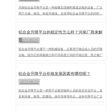
河南铝合金升降平台是一种能够实现物料垂直运输的设备，广泛
用于仓储、物流、制造等领域。在使用铝合金升降平台的同时，
也需要注意对其存放环境的影响，以保证设备正常运转，延长使
用寿命。
铝合金升降平台的稳定性怎么样？河南厂商来解
答
2023-09-01
铝合金升降平台属于一种机械设备，主要用于物品或人员的升降
运输。因为它的承载能力和不同高度之间的平稳过渡，使之被广
泛应用于工业、商业、办公、医疗、酒店等领域。铝合金升降平
台也在施工、维修和保养行业中扮演着重要的角色。在实际应用
中，铝合金升降平台的稳定性是至关重要的因素。本文河南铝合
铝合金升降平台价格发展因素有哪些呢？
金升降平台厂商将详细讨论铝合金升降平台的稳定性。
2023-08-15
铝合金升降平台是一种用于运输货物和人员的高空作业平台，其
具有轻便、耐用、防腐蚀、操作简便等特点。这种升降平台广泛
应用于工厂、仓库、商店、超市、机场、火车站、码头等各种场
所。