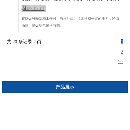
因
2023-03-01
在防爆升降货梯工作时，液压油由叶片泵形成一定的压力，经滤
油器、隔爆型电磁换向阀、
共 20 条记录 2 页
1
2
>>
产品展示
导轨式升降设备
液压升降设备
升降设备厂
链条式升降设备厂