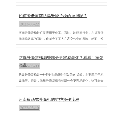
用范围也会越广。一般情况下，导轨式升降货梯的承载能力在
1000kg以上，但是有些厂家提供的导轨式升降货梯在可承载重量
上不是很准确，购买导轨式升降货梯时需要仔细核实数据。
如何降低河南防爆升降货梯的磨损呢？
2023-06-22
河南升降货梯被广泛应用于化工、石油、制药等行业，在提高货
物运输效率的同时，也减少了工人在高空作业的风险。然而，长
期使用后，货梯就会出现一定的磨损和腐蚀，会导致设备的寿命
缩短和维护成本增加。因此，如何降低防爆升降货梯的磨损是非
常重要的。本文将从几个方面介绍降低防爆升降货梯磨损的方
防爆升降货梯哪些部分更容易老化？看看厂家怎
法。
么说
2023-06-09
防爆升降货梯是一种经过特殊设计和制造的货梯，主要应用于易
爆场所。但是，防爆升降货梯有些部分会更容易老化，这可能会
影响货梯的使用寿命和安全性能。本文将探讨防爆升降货梯哪些
部分更容易老化。
河南移动式升降机的维护操作流程
2023-05-10