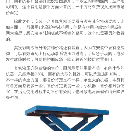
门，而有的客户会选择把设备围起来，一般室内用钢丝网，室外用
彩钢瓦，这个费用是按平方面计算的，一平方材料费视又按照市场
价而定。
除此之外，安装一台升降货梯还要看有没有其它特殊要求，比
如台面，一般采用1米高护栏或护网，但是有些用户感觉护栏或护
网太简易，想安装冷轧钢板或不锈钢的轿厢，这个也需要另外收费
的。
其次影响液压升降货梯价格还有装置，因为在安装中设有溢流
阀，可以有效避免上行运动事系统压力过高，；应急手动阀，电源
发生故障时候，可使用轿厢应急下降到较近的楼层位置开门。
其实液压升降货梯的售价，跟所承受的重量有关，有的小型的
机器，只能承担0.8吨，而有的大型的机器，可以承重达到10吨，
不一样的承重力度，那售价肯定是不一样，承重大的机器，本身耗
材各方面都要多一些，售价肯定要贵一些，小机器，售价相对就便
宜，在后期使用过程中对售价有疑问，也可致电河南省矿山升降设
备咨询。